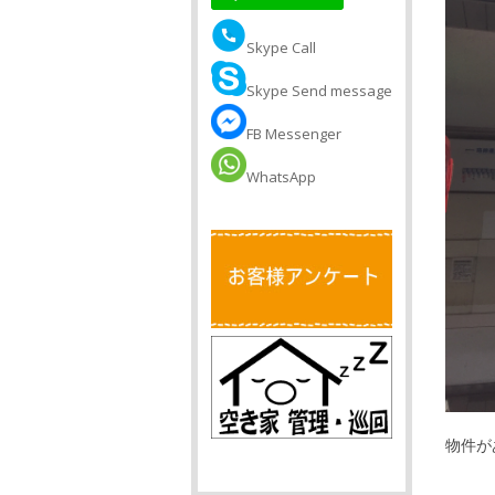
Skype Call
Skype Send message
FB Messenger
WhatsApp
物件が