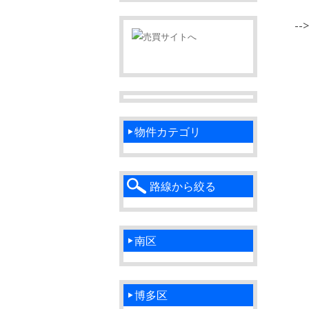
-->
物件カテゴリ
路線から絞る
南区
博多区