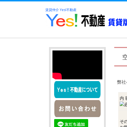
賃貸仲介 Yes!不動産
弊社
内 
そ