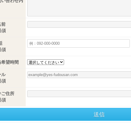
問い合わせ内
名前
話
絡希望時間
ール
件ご住所
送信