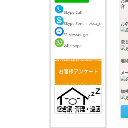
お
容
Skype Call
お
Skype Send message
FB Messenger
電 
WhatsApp
連
メ
物